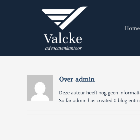
Skip
to
content
Home
Over
admin
Deze auteur heeft nog geen informatie
So far admin has created 0 blog entri