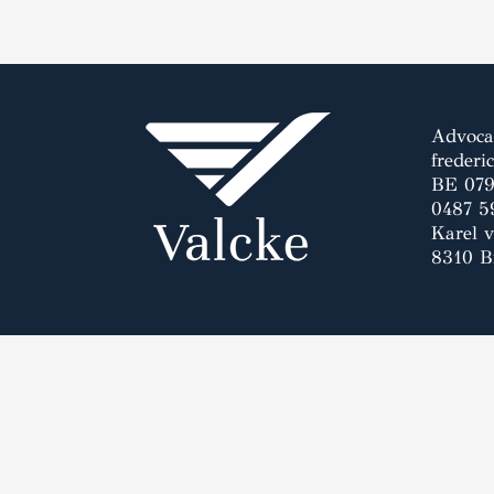
Advoca
frederi
BE 079
0487 5
Karel 
8310 B