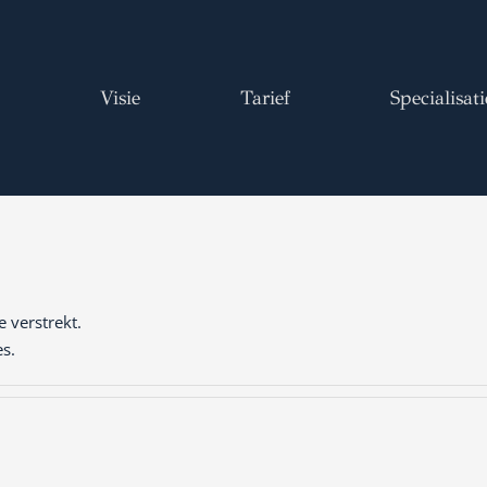
Visie
Tarief
Specialisati
 verstrekt.
es.