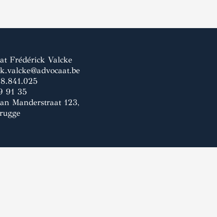
at Frédérick Valcke
ck.valcke@advocaat.be
8.841.025
9 91 35
van Manderstraat 123,
rugge