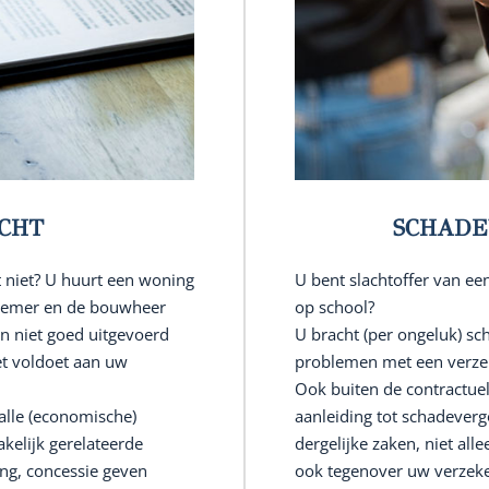
CHT
SCHADE
 niet? U huurt een woning
U bent slachtoffer van ee
annemer en de bouwheer
op school?
en niet goed uitgevoerd
U bracht (per ongeluk) sc
iet voldoet aan uw
problemen met een verze
Ook buiten de contractue
alle (economische)
aanleiding tot schadeverg
akelijk gerelateerde
dergelijke zaken, niet all
ng, concessie geven
ook tegenover uw verzeke